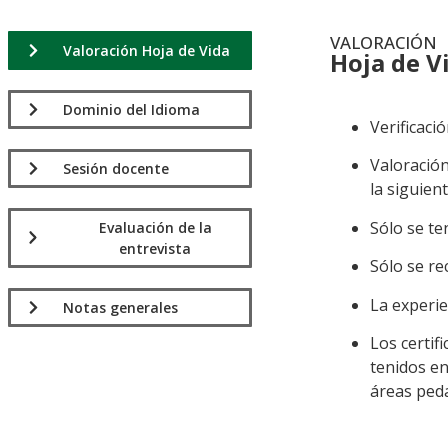
VALORACIÓN
Valoración Hoja de Vida
Hoja de V
.
Dominio del Idioma
Verificaci
Valoración
Sesión docente
la siguien
Sólo se te
Evaluación de la
entrevista
Sólo se re
La experie
Notas generales
Los certif
tenidos en
áreas ped