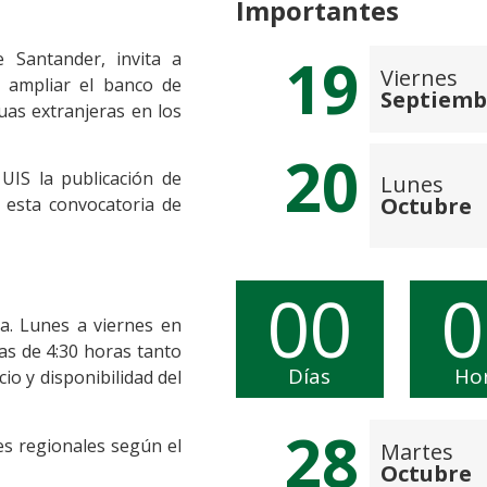
Importantes
19
e Santander, invita a
Viernes
 ampliar el
banco de
Septiemb
uas extranjeras en los
20
UIS la publicación de
Lunes
Octubre
 esta convocatoria de
00
0
a. Lunes a viernes en
jas de 4:30 horas tanto
Días
Ho
io y disponibilidad del
28
s regionales según el
Martes
Octubre