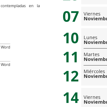
contempladas en la
07
Viernes
Noviemb
10
Lunes
Noviemb
o Word
11
Martes
Noviemb
o Word
12
Miércoles
Noviemb
14
Viernes
Noviemb