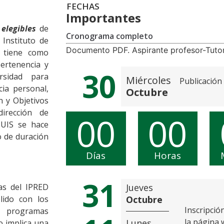
FECHAS
Importantes
elegibles
de
Cronograma completo
 Instituto de
Documento PDF. Aspirante profesor-Tuto
, tiene como
pertenencia y
30
rsidad para
Miércoles
Publicación
ia personal,
Octubre
n y Objetivos
dirección de
00
00
 UIS se hace
o de duración
Días
Horas
31
as del IPRED
Jueves
lido con los
Octubre
Inscripció
s programas
la página 
Lunes
o implica una