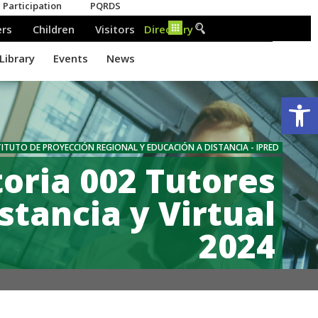
Ab
TITUTO DE PROYECCIÓN REGIONAL Y EDUCACIÓN A DISTANCIA - IPRED​
oria 002 Tutores
stancia y Virtual
2024