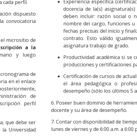
Experiencia específica (certifica
 cada perfil.
docencia de la(s) asignatura(s) 
ación dispuesto
deben incluir: razón social o 
la convocatoria
nombre del cargo, funciones u o
fechas precisas del inicio y fina
contrato. Esto válido igualmen
 el micrositio de
asignatura trabajo de grado.
scripción a la
umano y luego
Productividad académica si se cu
producciones y certificaciones p
el cronograma de
Certificación de cursos de actua
oria en el enlace
el área pedagógica o profesi
osteriormente,
desempeño (sólo los últimos 5 a
inistración de
6. Poseer buen dominio de herramient
cripción perfil
docente y su área de desempeño.
7. C
ontar con disponibilidad de tiempo 
ia, que debe ser
lunes de viernes y de 6:00 a.m. a 6:00 
 la Universidad