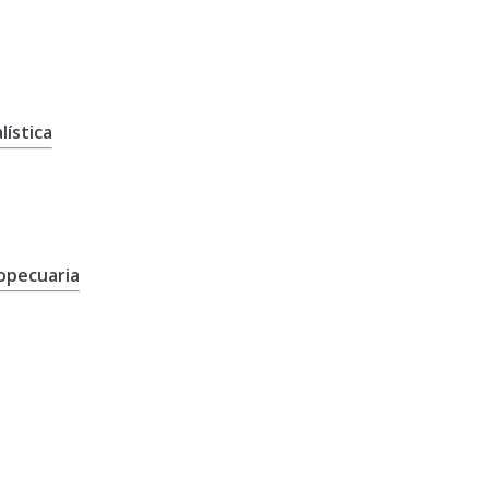
lística
opecuaria