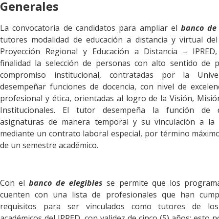
Generales
La convocatoria de candidatos para ampliar el
banco de 
tutores modalidad de educación a distancia y virtual del
Proyección Regional y Educación a Distancia – IPRED
finalidad la selección de personas con alto sentido de 
compromiso institucional, contratadas por la Unive
desempeñar funciones de docencia, con nivel de excelenc
profesional y ética, orientadas al logro de la Visión, Misió
Institucionales. El tutor desempeña la función de 
asignaturas de manera temporal y su vinculación a la
mediante un contrato laboral especial, por término máxim
de un semestre académico.
Con el
banco de elegibles
se permite que los program
cuenten con una lista de profesionales que han cump
requisitos para ser vinculados como tutores de lo
académicos del IPRED, con validez de cinco (5) años; esto n