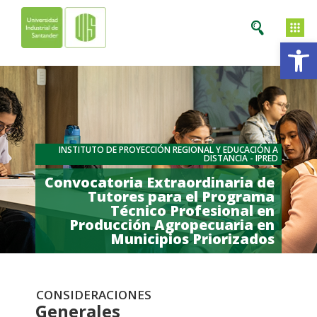
Ab
INSTITUTO DE PROYECCIÓN REGIONAL Y EDUCACIÓN A
DISTANCIA - IPRED
Convocatoria Extraordinaria de
Tutores para el Programa
Técnico Profesional en
Producción Agropecuaria en
Municipios Priorizados
CONSIDERACIONES
Generales