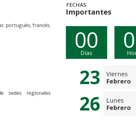
FECHAS
Importantes
s: portugués, francés,
00
0
Días
Ho
23
Viernes
Febrero
e sedes regionales
26
Lunes
Febrero