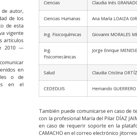
Ciencias
Claudia Inés GRANA
 de autor,
dad de los
Ciencias Humanas
Ana María LOAIZA G
to de esta
va vigente
Ing. Fisicoquímicas
Giovanni MORALES M
s artículos
de 2010 —
Ing.
Jorge Enrique MENES
Fisicomecánicas
, comunicar
tenidos en
Salud
Claudia Cristina ORT
ales o de
tas en el
CEDEDUIS
Hernando GUERRERO
También puede comunicarse en caso de ten
con la profesional María del Pilar DÍAZ JAIM
en caso de requerir soporte en la plata
CAMACHO en el correo electrónico jitorres