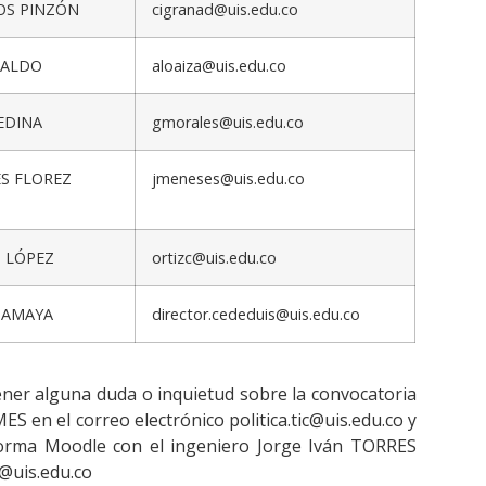
DOS PINZÓN
cigranad@uis.edu.co
IRALDO
aloaiza@uis.edu.co
EDINA
gmorales@uis.edu.co
ES FLOREZ
jmeneses@uis.edu.co
ÍZ LÓPEZ
ortizc@uis.edu.co
 AMAYA
director.cededuis@uis.edu.co
er alguna duda o inquietud sobre la convocatoria
ES en el correo electrónico politica.tic@uis.edu.co y
forma Moodle con el ingeniero Jorge Iván TORRES
@uis.edu.co