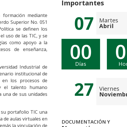
Importantes
07
a formación mediante
Martes
erdo Superior No. 051
Abril
lítica se definen los
l uso de las TIC, y se
00
0
ogías como apoyo a la
ocesos de enseñanza,
Días
Ho
ersidad Industrial de
nario institucional de
s en los procesos de
27
 y el talento humano
Viernes
Noviemb
a una de sus unidades
 su portafolio TIC una
a de aulas virtuales en
DOCUMENTACIÓN Y
emás la vinculación de