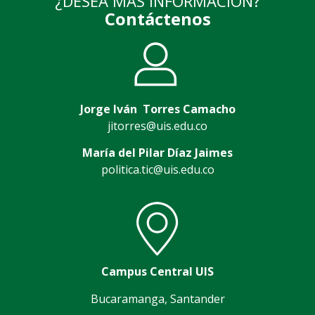
¿DESEA MÁS INFORMACIÓN?
Contáctenos
Jorge Iván Torres Camacho
jitorres@uis.edu.co
María del Pilar Díaz Jaimes
politica.tic@uis.edu.co
Campus Central UIS
Bucaramanga, Santander