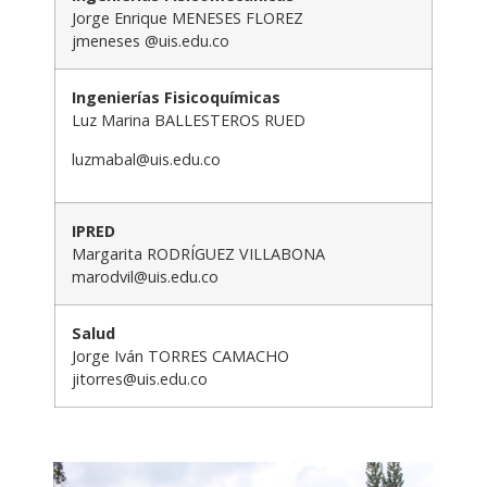
Jorge Enrique MENESES FLOREZ
jmeneses @uis.edu.co
Ingenierías Fisicoquímicas
Luz Marina BALLESTEROS RUED
luzmabal@uis.edu.co
IPRED
Margarita RODRÍGUEZ VILLABONA
marodvil@uis.edu.co
Salud
Jorge Iván TORRES CAMACHO
jitorres@uis.edu.co