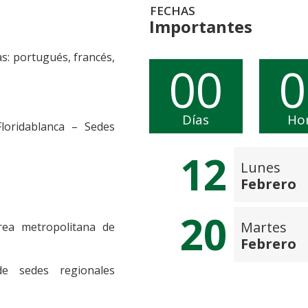
FECHAS
Importantes
s: portugués, francés,
00
0
Días
Ho
oridablanca – Sedes
12
Lunes
Febrero
20
Martes
rea metropolitana de
Febrero
e sedes regionales