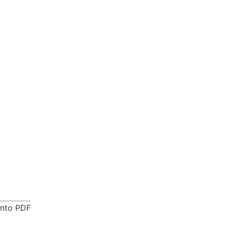
vocatoria
ento PDF