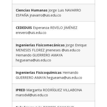
Ciencias Humanas
Jorge Luis NAVARRO
ESPAÑA jnavarro@uis.edu.co
CEDEDUIS
Esperanza REVELO JIMÉNEZ
erevero@uis.edu.co
Ingenierías Fisicomecánicas
Jorge Enrique
MENESES FLOREZ jmeneses @uis.edu.co
Hernando GUERRERO AMAYA
hegueama@uis.edu.co
Ingenierías Fisicoquímicas
Hernando
GUERRERO AMAYA hegueama@uis.edu.co
IPRED
Margarita RODRÍGUEZ VILLABONA
marodvil@uis.edu.co